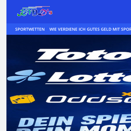
SPORTWETTEN
WIE VERDIENE ICH GUTES GELD MIT SP